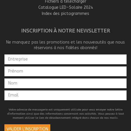
Fichiers à télécharger
Catalogue LED-Solaire 2024
Index des pictogrammes
INSCRIPTION À NOTRE NEWSLETTER
Ne manquez pas les promotions et les nouveautés que nous
réservons à nos fidèles abonnés!
Votre adresse de messagerie est uniquement utilisée pour vous envoyer notre lettre
d'information ainsi que des informations concernant nos activités. Vous pouvez à tout
moment utiliser le lien de désabonnement intégré dans chacun de nos mails.