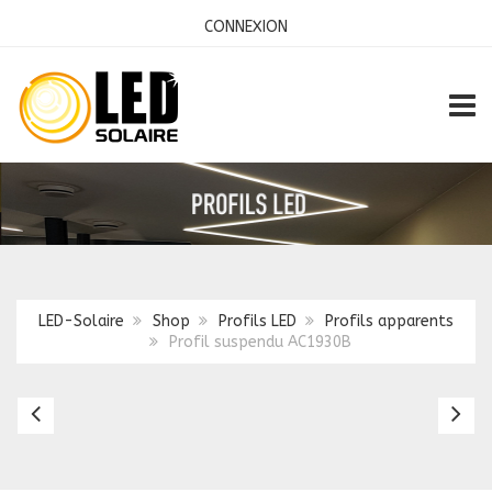
CONNEXION
TOGG
LED-Solaire
Shop
Profils LED
Profils apparents
Profil suspendu AC1930B
Profil
Pr
suspendu
ap
AC1900B
A